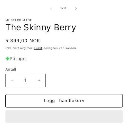
av
1
/
11
MUSTARD MADE
The Skinny Berry
Vanlig
5.399,00 NOK
pris
Inkludert avgifter.
Frakt
beregnes ved kassen.
På lager
Antall
Antall
Senk
Øk
antallet
antallet
for
for
The
The
Legg i handlekurv
Skinny
Skinny
Berry
Berry