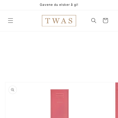
Gå
Gavene du elsker å gi!
videre til
innholdet
Handlekurv
pp til
oduktinformasjon