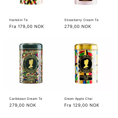
Harlekin Te
Strawberry Cream Te
Vanlig
Fra 179,00 NOK
Vanlig
279,00 NOK
pris
pris
Caribbean Dream Te
Green Apple Chai
Vanlig
279,00 NOK
Vanlig
Fra 129,00 NOK
pris
pris