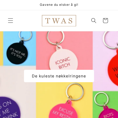
Gå
Gavene du elsker å gi!
videre til
innholdet
Handlekurv
De kuleste nøkkelringene