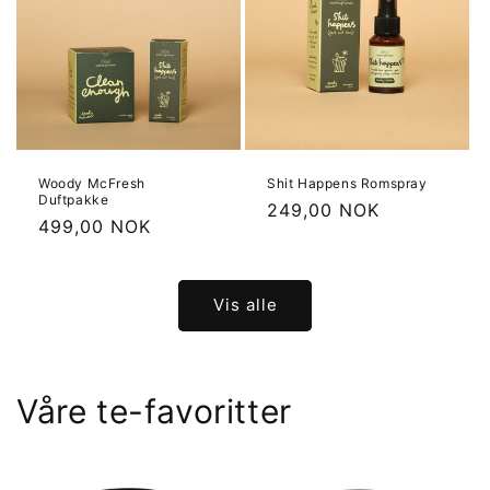
Woody McFresh
Shit Happens Romspray
Duftpakke
Vanlig
249,00 NOK
Vanlig
499,00 NOK
pris
pris
Vis alle
Våre te-favoritter