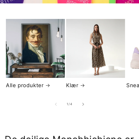
Alle produkter
Klær
Snea
av
1
/
4