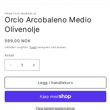
Åpne
medie
1
FRANTOIO MURAGLIA
i
Orcio Arcobaleno Medio
modal
Olivenolje
Vanlig
599,00 NOK
pris
Inkludert avgifter.
Frakt
beregnes ved kassen.
Antall
Antall
Senk
Øk
antallet
antallet
for
for
Orcio
Orcio
Legg i handlekurv
Arcobaleno
Arcobaleno
Medio
Medio
Olivenolje
Olivenolje
Flere betalingsalternativer