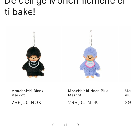
De deilige Monchhichiene er
tilbake!
Monchhichi Black
Monchhichi Neon Blue
Mo
Mascot
Mascot
Plu
Vanlig
299,00 NOK
Vanlig
299,00 NOK
Va
29
pris
pris
pr
av
1
/
11