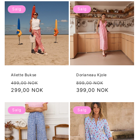
Salg
Salg
Aliette Bukse
Dorianeau Kjole
Vanlig
Salgspris
Vanlig
Salgspris
499,00 NOK
899,00 NOK
pris
299,00 NOK
pris
399,00 NOK
Salg
Salg