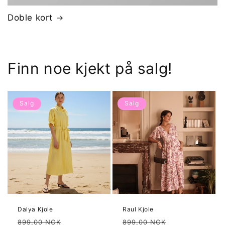
Doble kort
Finn noe kjekt på salg!
Salg
Salg
Dalya Kjole
Raul Kjole
Vanlig
Salgspris
Vanlig
Salgspris
899,00 NOK
899,00 NOK