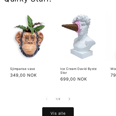
Sjimpanse vase
Ice Cream David Byste
Mo
Stor
Vanlig
349,00 NOK
Va
79
Vanlig
699,00 NOK
pris
pr
pris
av
1
/
9
Vis alle