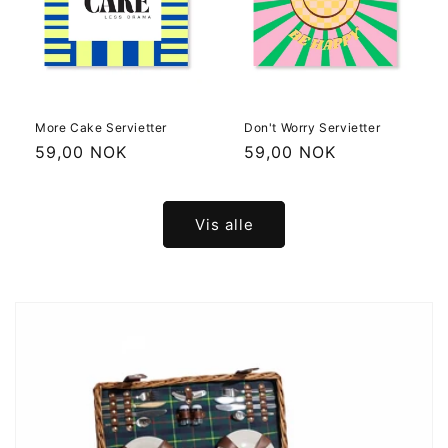
More Cake Servietter
Don't Worry Servietter
Vanlig
59,00 NOK
Vanlig
59,00 NOK
pris
pris
Vis alle