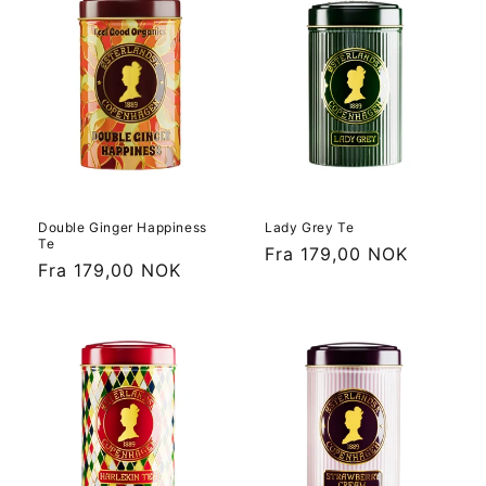
Double Ginger Happiness
Lady Grey Te
Te
Vanlig
Fra 179,00 NOK
Vanlig
Fra 179,00 NOK
pris
pris