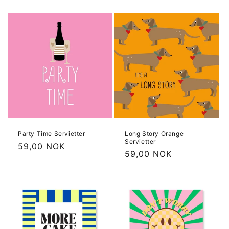
Party Time Servietter
Long Story Orange
Servietter
Vanlig
59,00 NOK
Vanlig
59,00 NOK
pris
pris