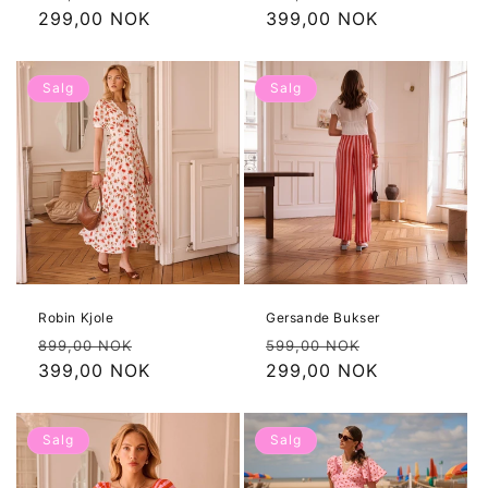
pris
299,00 NOK
pris
399,00 NOK
Salg
Salg
Robin Kjole
Gersande Bukser
Vanlig
Salgspris
Vanlig
Salgspris
899,00 NOK
599,00 NOK
pris
399,00 NOK
pris
299,00 NOK
Salg
Salg