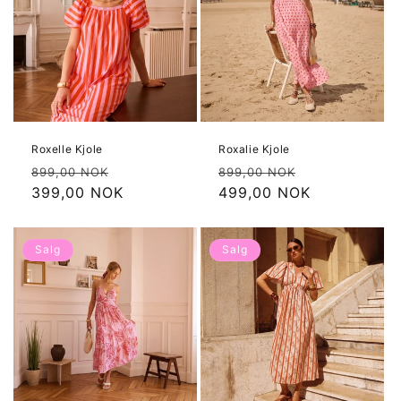
Roxelle Kjole
Roxalie Kjole
Vanlig
Salgspris
Vanlig
Salgspris
899,00 NOK
899,00 NOK
pris
399,00 NOK
pris
499,00 NOK
Salg
Salg