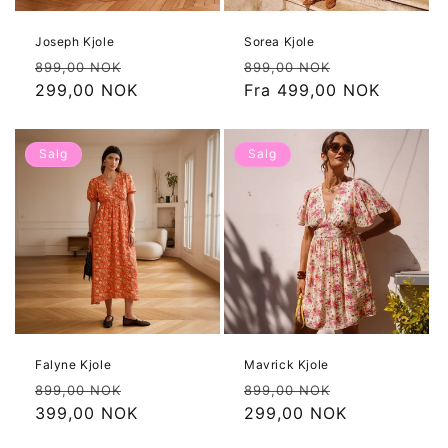
Joseph Kjole
Sorea Kjole
Vanlig
Salgspris
Vanlig
Salgspris
899,00 NOK
899,00 NOK
pris
299,00 NOK
pris
Fra 499,00 NOK
Salg
Salg
Falyne Kjole
Mavrick Kjole
Vanlig
Salgspris
Vanlig
Salgspris
899,00 NOK
899,00 NOK
pris
399,00 NOK
pris
299,00 NOK