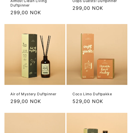
Almost Clean Living
Oops Guests! Duftpinner
Duftpinner
Vanlig
299,00 NOK
Vanlig
299,00 NOK
pris
pris
Air of Mystery Duftpinner
Coco Limo Duftpakke
Vanlig
299,00 NOK
Vanlig
529,00 NOK
pris
pris