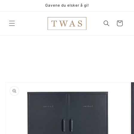
Gå
Gavene du elsker å gi!
videre til
innholdet
Handlekurv
pp til
oduktinformasjon