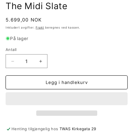
The Midi Slate
Vanlig
5.699,00 NOK
pris
Inkludert avgifter.
Frakt
beregnes ved kassen.
På lager
Antall
Antall
Senk
Øk
antallet
antallet
for
for
The
The
Legg i handlekurv
Midi
Midi
Slate
Slate
Henting tilgjengelig hos
TWAS Kirkegata 29