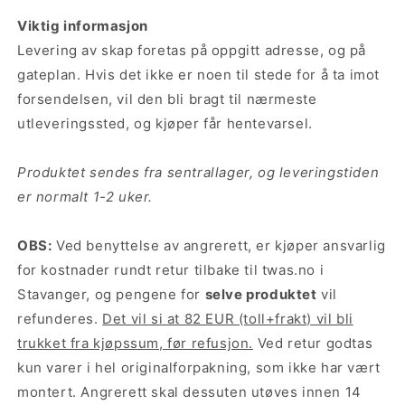
Viktig informasjon
Levering av skap foretas på oppgitt adresse, og på
gateplan. Hvis det ikke er noen til stede for å ta imot
forsendelsen, vil den bli bragt til nærmeste
utleveringssted, og kjøper får hentevarsel.
Produktet sendes fra sentrallager, og leveringstiden
er normalt 1-2 uker.
OBS:
Ved benyttelse av angrerett, er kjøper ansvarlig
for kostnader rundt retur tilbake til twas.no i
Stavanger, og pengene for
selve produktet
vil
refunderes.
Det vil si at 82 EUR (toll+frakt) vil bli
trukket fra kjøpssum, før refusjon.
Ved retur godtas
kun varer i hel originalforpakning, som ikke har vært
montert. Angrerett skal dessuten utøves innen 14