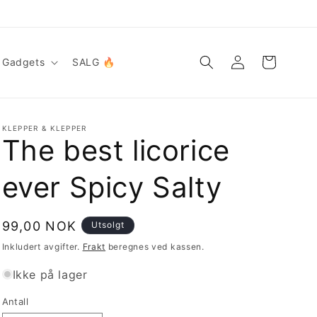
Logg
Handlekurv
Gadgets
SALG 🔥
inn
KLEPPER & KLEPPER
The best licorice
ever Spicy Salty
Vanlig
99,00 NOK
Utsolgt
pris
Inkludert avgifter.
Frakt
beregnes ved kassen.
Ikke på lager
Antall
Antall