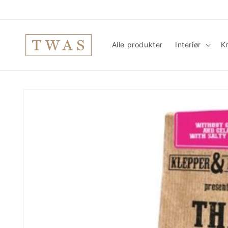
Gå
videre til
innholdet
Alle produkter
Interiør
Kr
Hopp til
produktinformasjon