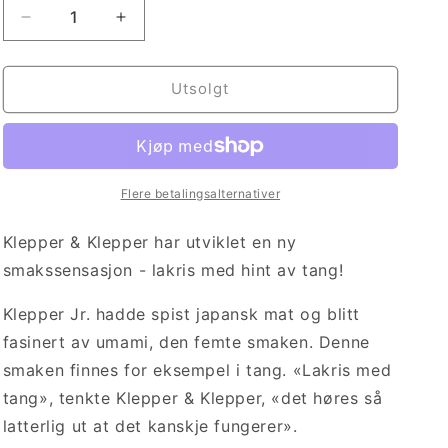
Senk
Øk
antallet
antallet
for
for
The
The
Utsolgt
best
best
licorice
licorice
ever
ever
Spicy
Spicy
Salty
Salty
Flere betalingsalternativer
Klepper & Klepper har utviklet en ny
smakssensasjon - lakris med hint av tang!
Klepper Jr. hadde spist japansk mat og blitt
fasinert av umami, den femte smaken. Denne
smaken finnes for eksempel i tang. «Lakris med
tang», tenkte Klepper & Klepper, «det høres så
latterlig ut at det kanskje fungerer».