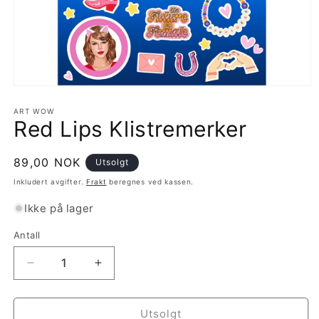
Åpne
medie
1
ART WOW
Red Lips Klistremerker
i
modal
Vanlig
89,00 NOK
Utsolgt
pris
Inkludert avgifter.
Frakt
beregnes ved kassen.
Ikke på lager
Antall
Antall
Senk
Øk
antallet
antallet
for
for
Red
Red
Utsolgt