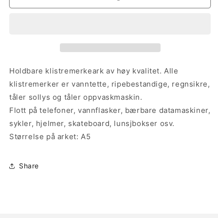
Lips
Lips
Klistremerker
Klistremerker
Holdbare klistremerkeark av høy kvalitet. Alle
klistremerker er vanntette, ripebestandige, regnsikre,
tåler sollys og tåler oppvaskmaskin.
Flott på telefoner, vannflasker, bærbare datamaskiner,
sykler, hjelmer, skateboard, lunsjbokser osv.
Størrelse på arket: A5
Share