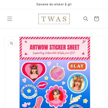
Gå
Gavene du elsker å gi!
videre til
innholdet
Handlekurv
pp til
oduktinformasjon