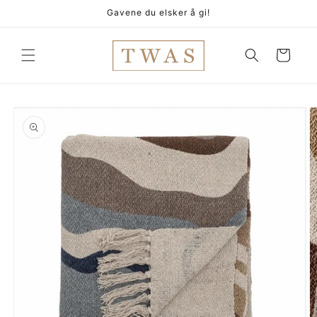
Gå
Gavene du elsker å gi!
videre til
innholdet
Handlekurv
pp til
oduktinformasjon