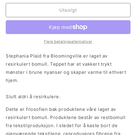
for
for
Stephania
Stephania
Utsolgt
Pledd
Pledd
Flere betalingsalternativer
Stephania Plaid fra Bloomingville er laget av
resirkulert bomull. Teppet har et vakkert trykt
mønster i brune nyanser og skaper varme til ethvert
hjem.
Slutt aldri å resirkulere.
Dette er filosofien bak produktene våre laget av
resirkulert bomull. Produktene består av restbomull
fra tekstilproduksjon. I stedet for å kaste bort de
gjenværende tekstilene, reproduseres fibrene fra