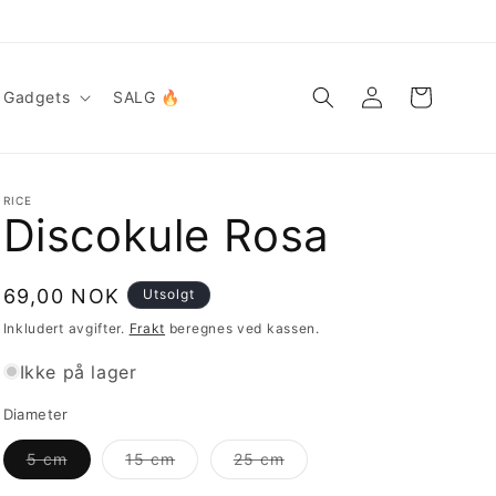
Logg
Handlekurv
Gadgets
SALG 🔥
inn
RICE
Discokule Rosa
Vanlig
69,00 NOK
Utsolgt
pris
Inkludert avgifter.
Frakt
beregnes ved kassen.
Ikke på lager
Diameter
Varianten
Varianten
Varianten
5 cm
15 cm
25 cm
er
er
er
utsolgt
utsolgt
utsolgt