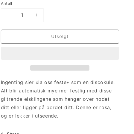
eller
eller
eller
Antall
Antall
utilgjengelig
utilgjengelig
utilgjengelig
Senk
Øk
antallet
antallet
for
for
Discokule
Discokule
Utsolgt
Rosa
Rosa
Ingenting sier «la oss feste» som en discokule.
Alt blir automatisk mye mer festlig med disse
glitrende elsklingene som henger over hodet
ditt eller ligger på bordet ditt. Denne er rosa,
og er lekker i utseende.
Share