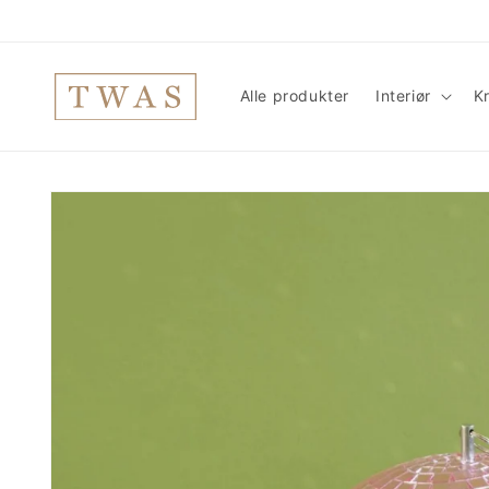
Gå
videre til
innholdet
Alle produkter
Interiør
Kr
Hopp til
produktinformasjon