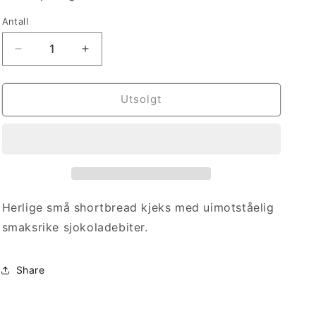
Antall
Antall
Senk
Øk
antallet
antallet
for
for
Shortbread
Shortbread
Utsolgt
Chocolate
Chocolate
Chip
Chip
Bites
Bites
Herlige små shortbread kjeks med uimotståelig
smaksrike sjokoladebiter.
Share