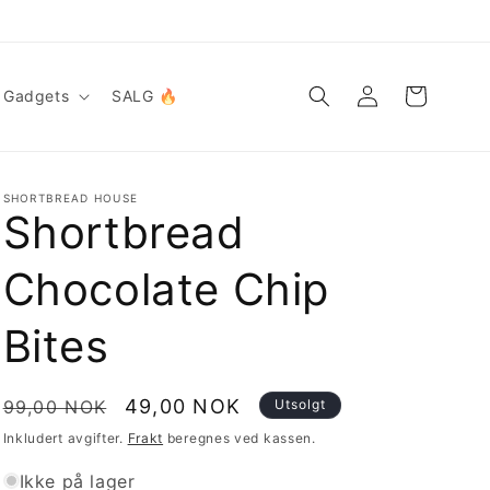
Logg
Handlekurv
Gadgets
SALG 🔥
inn
SHORTBREAD HOUSE
Shortbread
Chocolate Chip
Bites
Vanlig
Salgspris
49,00 NOK
99,00 NOK
Utsolgt
pris
Inkludert avgifter.
Frakt
beregnes ved kassen.
Ikke på lager