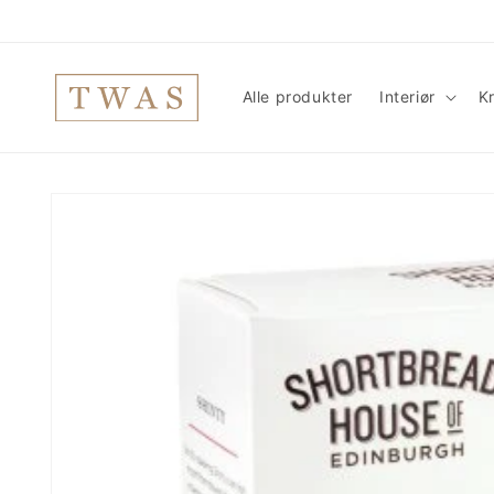
Gå
videre til
innholdet
Alle produkter
Interiør
Kr
Hopp til
produktinformasjon