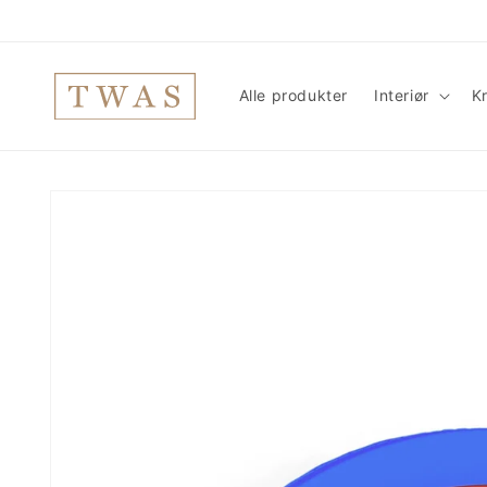
Gå
videre til
innholdet
Alle produkter
Interiør
Kr
Hopp til
produktinformasjon