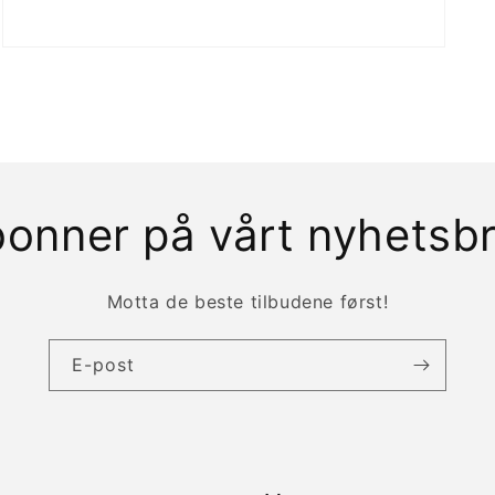
Åpne
medie
3
i
modal
onner på vårt nyhetsb
Motta de beste tilbudene først!
E-post