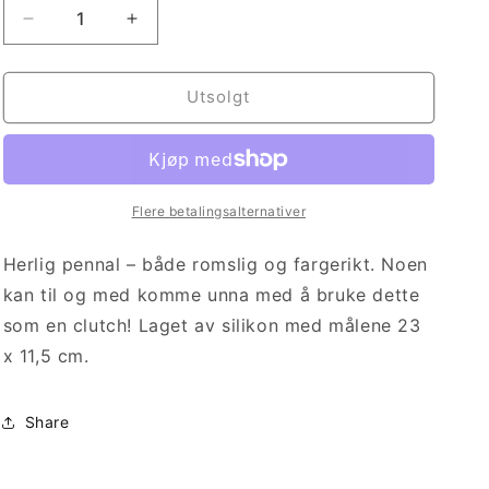
Senk
Øk
antallet
antallet
for
for
Regnbuepennal
Regnbuepennal
Utsolgt
Blått
Blått
Flere betalingsalternativer
Herlig pennal – både romslig og fargerikt. Noen
kan til og med komme unna med å bruke dette
som en clutch! Laget av silikon med målene 23
x 11,5 cm.
Share