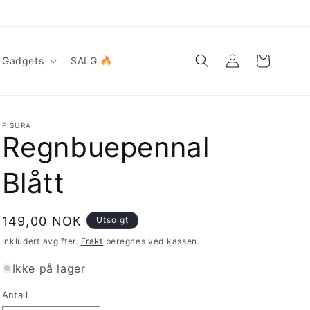
Logg
Handlekurv
Gadgets
SALG 🔥
inn
FISURA
Regnbuepennal
Blått
Vanlig
149,00 NOK
Utsolgt
pris
Inkludert avgifter.
Frakt
beregnes ved kassen.
Ikke på lager
Antall
Antall