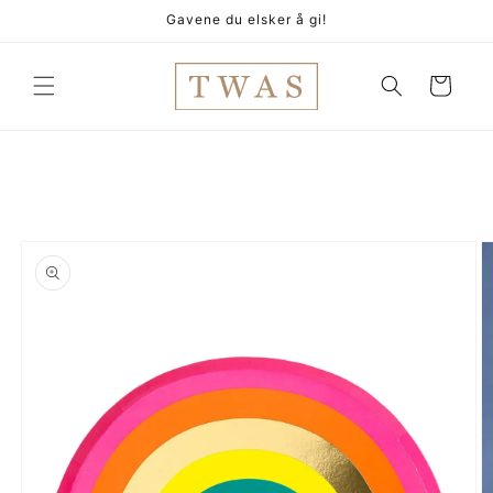
Gå
Gavene du elsker å gi!
videre til
innholdet
Handlekurv
pp til
oduktinformasjon