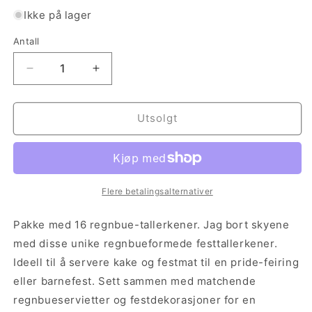
Ikke på lager
Antall
Antall
Senk
Øk
antallet
antallet
for
for
Regnbue
Regnbue
Utsolgt
Papptallerkener
Papptallerkener
Flere betalingsalternativer
Pakke med 16 regnbue-tallerkener. Jag bort skyene
med disse unike regnbueformede festtallerkener.
Ideell til å servere kake og festmat til en pride-feiring
eller barnefest. Sett sammen med matchende
regnbueservietter og festdekorasjoner for en