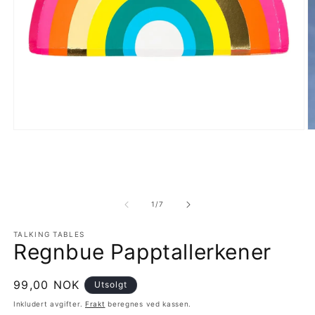
Åpne
Å
medie
m
1
2
i
i
modal
m
av
1
/
7
TALKING TABLES
Regnbue Papptallerkener
Vanlig
99,00 NOK
Utsolgt
pris
Inkludert avgifter.
Frakt
beregnes ved kassen.