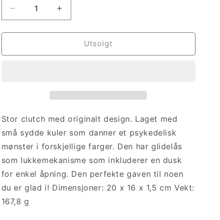
Senk
Øk
antallet
antallet
for
for
Psykedelisk
Psykedelisk
Utsolgt
Perle
Perle
Clutch
Clutch
Stor clutch med originalt design. Laget med
små sydde kuler som danner et psykedelisk
mønster i forskjellige farger. Den har glidelås
som lukkemekanisme som inkluderer en dusk
for enkel åpning. Den perfekte gaven til noen
du er glad i! Dimensjoner: 20 x 16 x 1,5 cm Vekt:
167,8 g