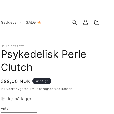
Logg
Handlekurv
Gadgets
SALG 🔥
inn
HELIO FERRETTI
Psykedelisk Perle
Clutch
Vanlig
399,00 NOK
Utsolgt
pris
Inkludert avgifter.
Frakt
beregnes ved kassen.
Ikke på lager
Antall
Antall