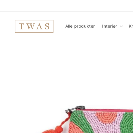
Gå
videre til
innholdet
Alle produkter
Interiør
Kr
Hopp til
produktinformasjon