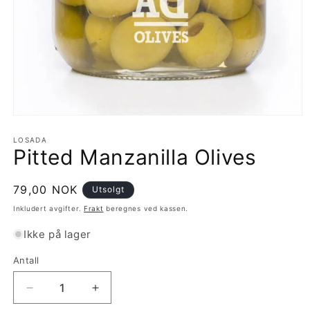
Åpne
medie
1
LOSADA
Pitted Manzanilla Olives
i
modal
Vanlig
79,00 NOK
Utsolgt
pris
Inkludert avgifter.
Frakt
beregnes ved kassen.
Ikke på lager
Antall
Antall
Senk
Øk
antallet
antallet