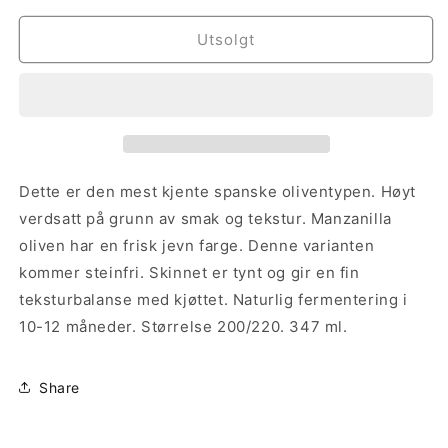
for
for
Pitted
Pitted
Utsolgt
Manzanilla
Manzanilla
Olives
Olives
Dette er den mest kjente spanske oliventypen. Høyt
verdsatt på grunn av smak og tekstur. Manzanilla
oliven har en frisk jevn farge. Denne varianten
kommer steinfri. Skinnet er tynt og gir en fin
teksturbalanse med kjøttet. Naturlig fermentering i
10-12 måneder. Størrelse 200/220. 347 ml.
Share