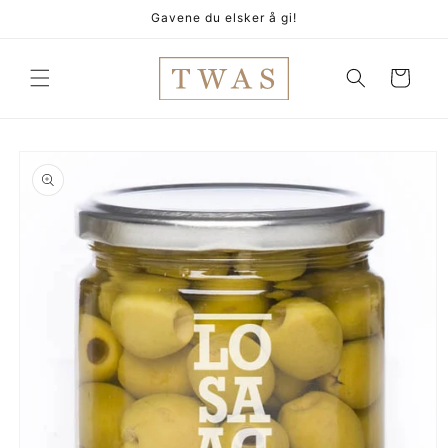
Gå
Gavene du elsker å gi!
videre til
innholdet
Handlekurv
pp til
oduktinformasjon