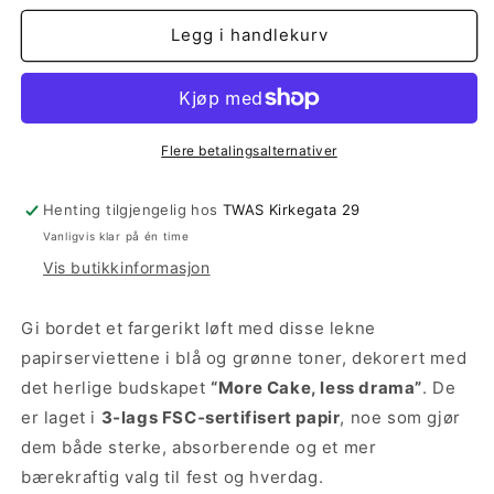
for
for
More
More
Legg i handlekurv
Cake
Cake
Servietter
Servietter
Flere betalingsalternativer
Henting tilgjengelig hos
TWAS Kirkegata 29
Vanligvis klar på én time
Vis butikkinformasjon
Gi bordet et fargerikt løft med disse lekne
papirserviettene i blå og grønne toner, dekorert med
det herlige budskapet
“More Cake, less drama”
. De
er laget i
3‑lags FSC‑sertifisert papir
, noe som gjør
dem både sterke, absorberende og et mer
bærekraftig valg til fest og hverdag.