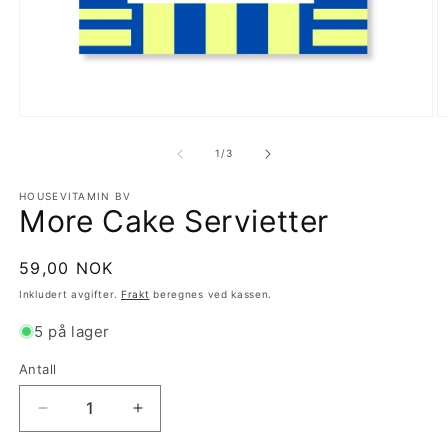
Åpne
Å
medie
m
1
2
av
1
/
3
i
i
modal
m
HOUSEVITAMIN BV
More Cake Servietter
Vanlig
59,00 NOK
pris
Inkludert avgifter.
Frakt
beregnes ved kassen.
5 på lager
Antall
Antall
Senk
Øk
antallet
antallet