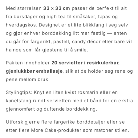
Med størrelsen
33 × 33 cm
passer de perfekt til alt
fra bursdager og high tea til småkaker, tapas og
hverdagskos. Designet er et lite blikkfang i seg selv
og gjør enhver borddekking litt mer festlig — enten
du går for fargerikt, pastell, candy décor eller bare vil
ha noe som får gjestene til å smile.
Pakken inneholder
20 servietter
i
resirkulerbar,
gjenlukkbar emballasje
, slik at de holder seg rene og
pene mellom bruk.
Stylingtips: Knyt en liten kvist rosmarin eller en
kanelstang rundt servietten med et bånd for en ekstra
gjennomført og duftende borddekking.
Utforsk gjerne flere
fargerike borddetaljer
eller se
etter flere
More Cake‑produkter
som matcher stilen.