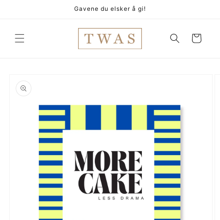
Gå
Gavene du elsker å gi!
videre til
innholdet
Handlekurv
pp til
oduktinformasjon