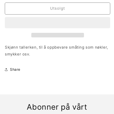
for
for
Sopp
Sopp
Utsolgt
Fat
Fat
Skjønn tallerken, til å oppbevare småting som nøkler,
smykker osv.
Share
Abonner på vårt