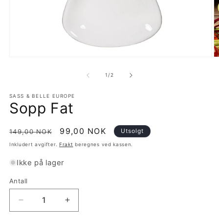
Åpne
Å
medie
m
1
2
av
1
/
2
i
i
modal
m
SASS & BELLE EUROPE
Sopp Fat
Vanlig
Salgspris
99,00 NOK
Utsolgt
149,00 NOK
pris
Inkludert avgifter.
Frakt
beregnes ved kassen.
Ikke på lager
Antall
Antall
Senk
Øk
antallet
antallet