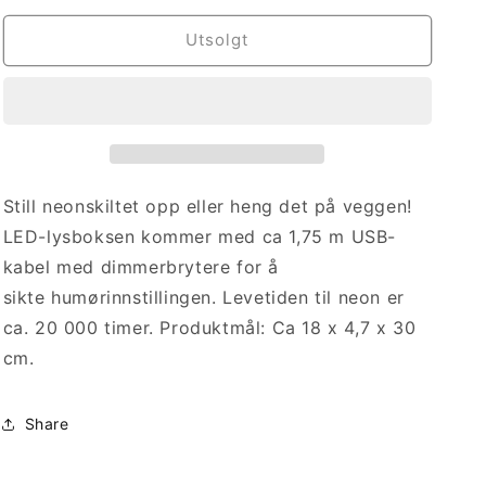
for
for
Neonskilt
Neonskilt
Utsolgt
Party
Party
Still neonskiltet opp eller heng det på veggen!
LED-lysboksen kommer med ca 1,75 m USB-
kabel med dimmerbrytere for å
sikte humørinnstillingen. Levetiden til neon er
ca. 20 000 timer. Produktmål: Ca 18 x 4,7 x 30
cm.
Share