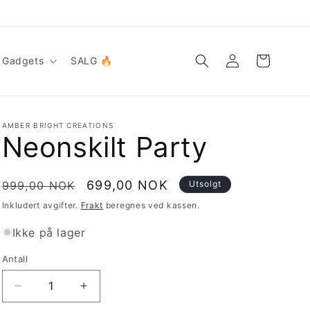
Logg
Handlekurv
Gadgets
SALG 🔥
inn
AMBER BRIGHT CREATIONS
Neonskilt Party
Vanlig
Salgspris
699,00 NOK
999,00 NOK
Utsolgt
pris
Inkludert avgifter.
Frakt
beregnes ved kassen.
Ikke på lager
Antall
Antall
Senk
Øk
antallet
antallet