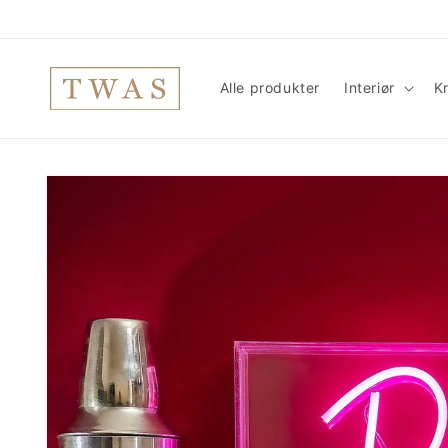
Gå
videre til
innholdet
Alle produkter
Interiør
Kr
Hopp til
produktinformasjon