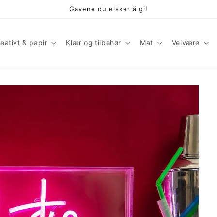
Gavene du elsker å gi!
eativt & papir
Klær og tilbehør
Mat
Velvære