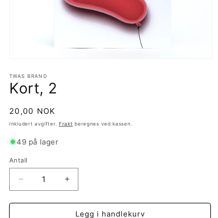
Åpne
medie
1
TWAS BRAND
Kort, 2
i
modal
Vanlig
20,00 NOK
pris
Inkludert avgifter.
Frakt
beregnes ved kassen.
49 på lager
Antall
Antall
Senk
Øk
antallet
antallet
for
for
Kort,
Kort,
Legg i handlekurv