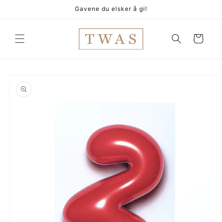
Gå
Gavene du elsker å gi!
videre til
innholdet
Handlekurv
pp til
oduktinformasjon