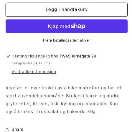
for
for
Ingefær
Ingefær
Legg i handlekurv
Flere betalingsalternativer
Henting tilgjengelig hos
TWAS Kirkegata 29
Vanligvis klar på én time
Vis butikkinformasjon
Ingefær er mye brukt i asiatiske matretter og har et
stort anvendelsesområde. Brukes i karri- og andre
gryteretter, til svin, fisk, kylling og marinader. Kan
også brukes i fruktsalat og bakverk. 70g
Share