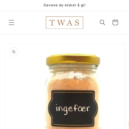
Gå
Gavene du elsker å gi!
videre til
innholdet
Handlekurv
pp til
oduktinformasjon