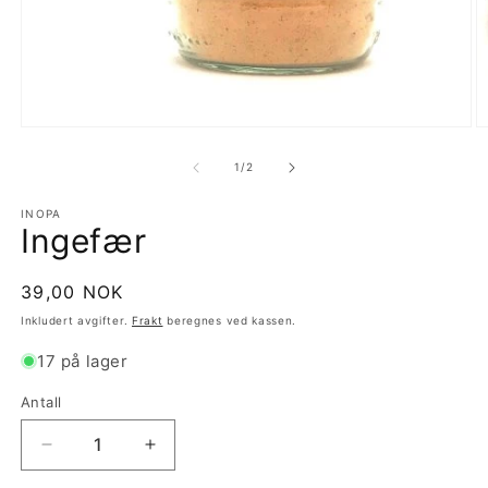
Åpne
Å
medie
m
1
2
av
1
/
2
i
i
modal
m
INOPA
Ingefær
Vanlig
39,00 NOK
pris
Inkludert avgifter.
Frakt
beregnes ved kassen.
17 på lager
Antall
Antall
Senk
Øk
antallet
antallet