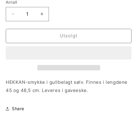
eller
eller
Antall
Antall
utilgjengelig
utilgjengelig
Senk
Øk
antallet
antallet
for
for
Hekkan
Hekkan
Utsolgt
smykke
smykke
Gull
Gull
HEKKAN-smykke i gullbelagt sølv. Finnes i lengdene
45 og 48,5 cm. Leveres i gaveeske.
Share