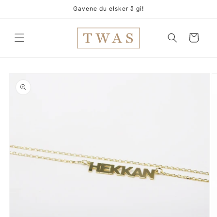
Gå
Gavene du elsker å gi!
videre til
innholdet
Handlekurv
pp til
oduktinformasjon