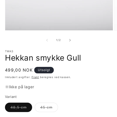
Åpne
Å
medie
m
1
2
av
1
/
2
i
i
modal
m
TWAS
Hekkan smykke Gull
Vanlig
499,00 NOK
Utsolgt
pris
Inkludert avgifter.
Frakt
beregnes ved kassen.
Ikke på lager
Variant
Varianten
Varianten
48,5 cm
45 cm
er
er
utsolgt
utsolgt