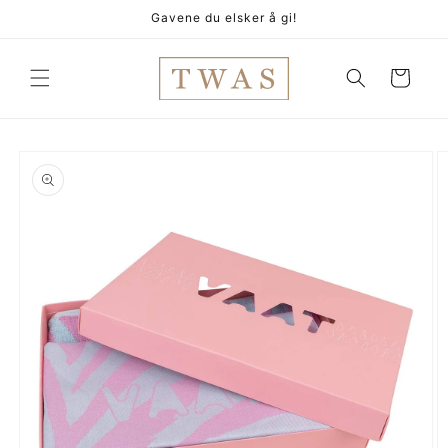
Gå
Gavene du elsker å gi!
videre til
innholdet
Handlekurv
pp til
oduktinformasjon