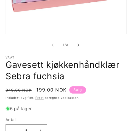
Åpne
Å
medie
m
1
2
av
1
/
3
i
i
modal
m
VAAT
Gavesett kjøkkenhåndklær
Sebra fuchsia
Vanlig
Salgspris
199,00 NOK
Salg
349,00 NOK
pris
Inkludert avgifter.
Frakt
beregnes ved kassen.
6 på lager
Antall
Antall