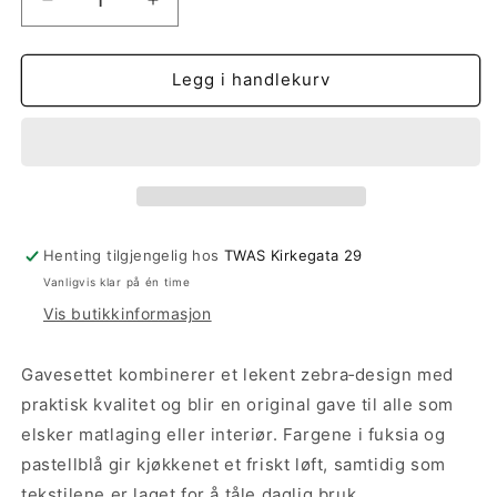
Senk
Øk
antallet
antallet
for
for
Gavesett
Gavesett
Legg i handlekurv
kjøkkenhåndklær
kjøkkenhåndklær
Sebra
Sebra
fuchsia
fuchsia
Henting tilgjengelig hos
TWAS Kirkegata 29
Vanligvis klar på én time
Vis butikkinformasjon
Gavesettet kombinerer et lekent zebra‑design med
praktisk kvalitet og blir en original gave til alle som
elsker matlaging eller interiør. Fargene i fuksia og
pastellblå gir kjøkkenet et friskt løft, samtidig som
tekstilene er laget for å tåle daglig bruk.