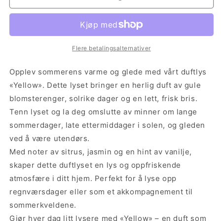
Yellow
Yellow
Flere betalingsalternativer
Opplev sommerens varme og glede med vårt duftlys
«Yellow». Dette lyset bringer en herlig duft av gule
blomsterenger, solrike dager og en lett, frisk bris.
Tenn lyset og la deg omslutte av minner om lange
sommerdager, late ettermiddager i solen, og gleden
ved å være utendørs.
Med noter av sitrus, jasmin og en hint av vanilje,
skaper dette duftlyset en lys og oppfriskende
atmosfære i ditt hjem. Perfekt for å lyse opp
regnværsdager eller som et akkompagnement til
sommerkveldene.
Gjør hver dag litt lysere med «Yellow» – en duft som