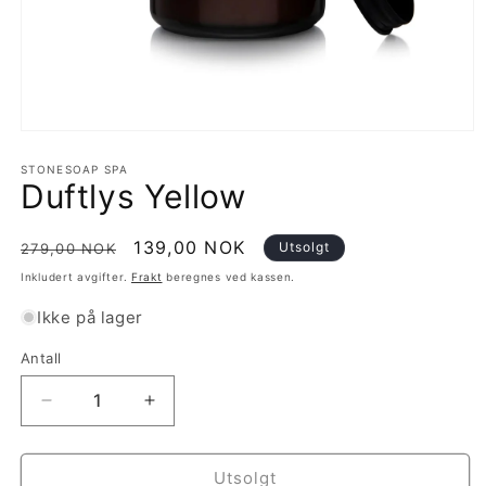
Åpne
medie
1
STONESOAP SPA
Duftlys Yellow
i
modal
Vanlig
Salgspris
139,00 NOK
Utsolgt
279,00 NOK
pris
Inkludert avgifter.
Frakt
beregnes ved kassen.
Ikke på lager
Antall
Antall
Senk
Øk
antallet
antallet
for
for
Duftlys
Duftlys
Utsolgt