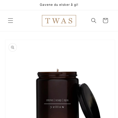
Gå
Gavene du elsker å gi!
videre til
innholdet
Handlekurv
pp til
oduktinformasjon