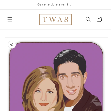
Gå
Gavene du elsker å gi!
videre til
innholdet
Handlekurv
pp til
oduktinformasjon