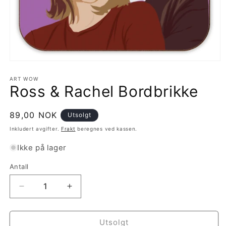
Åpne
medie
1
ART WOW
Ross & Rachel Bordbrikke
i
modal
Vanlig
89,00 NOK
Utsolgt
pris
Inkludert avgifter.
Frakt
beregnes ved kassen.
Ikke på lager
Antall
Antall
Senk
Øk
antallet
antallet
for
for
Ross
Ross
Utsolgt