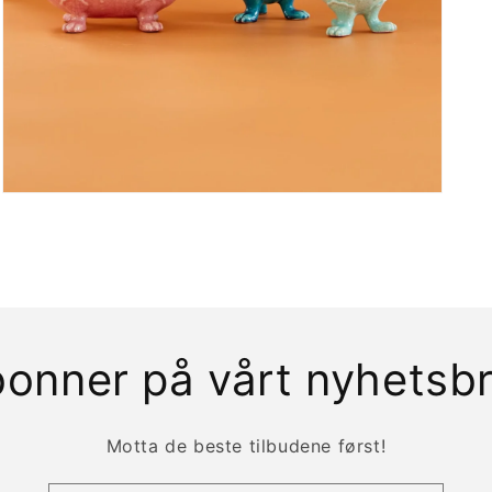
Åpne
medie
3
i
modal
onner på vårt nyhetsb
Motta de beste tilbudene først!