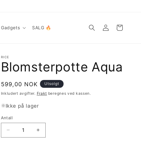
Logg
Handlekurv
Gadgets
SALG 🔥
inn
RICE
Blomsterpotte Aqua
Vanlig
599,00 NOK
Utsolgt
pris
Inkludert avgifter.
Frakt
beregnes ved kassen.
Ikke på lager
Antall
Antall
Senk
Øk
antallet
antallet