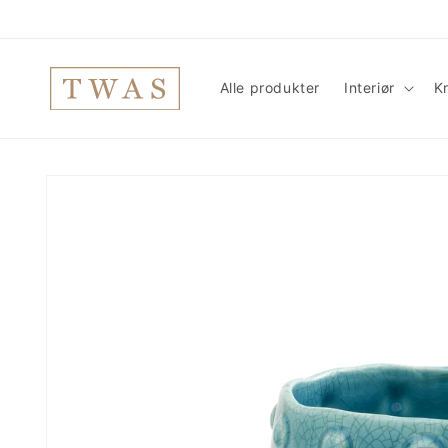
Gå
videre til
innholdet
Alle produkter
Interiør
Kr
Hopp til
produktinformasjon