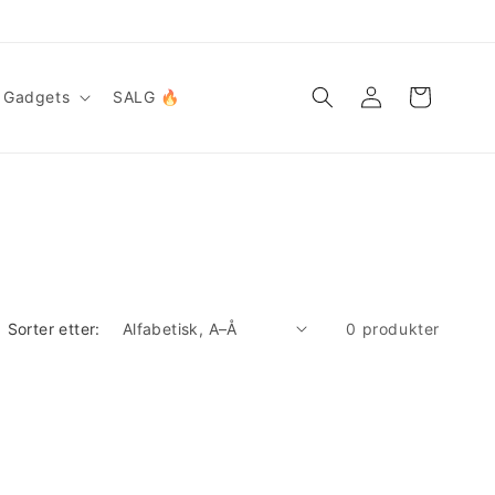
Logg
Handlekurv
Gadgets
SALG 🔥
inn
Sorter etter:
0 produkter