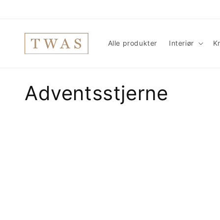
Gå
videre til
innholdet
Alle produkter
Interiør
Kr
S
Adventsstjerne
a
m
l
i